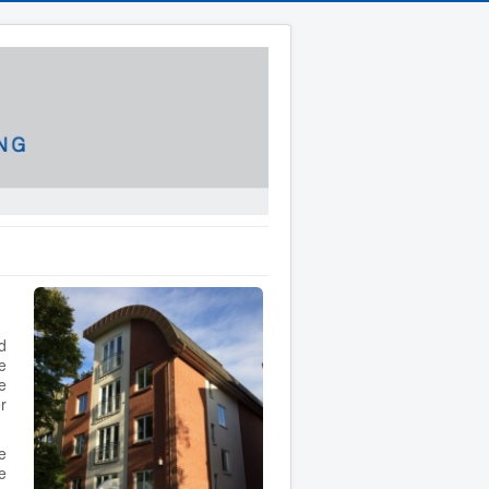
d
e
e
r
e
e