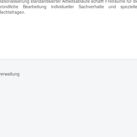
Rationalisierung standardisierter Arbeitsabläufe schafft Freiräume für di
gründliche Bearbeitung individueller Sachverhalte und spezielle
Rechtsfragen.
verwaltung